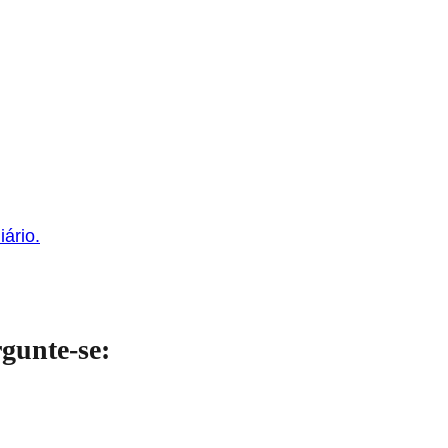
iário.
rgunte-se: