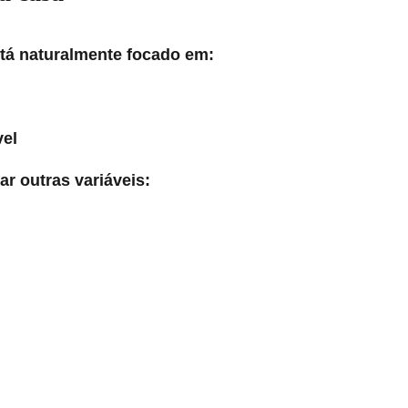
tá naturalmente focado em:
vel
r outras variáveis: