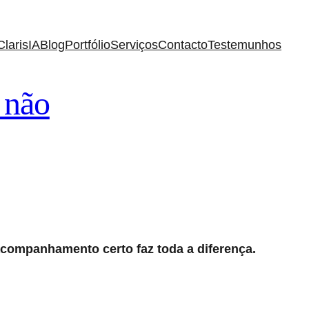
ClarisIA
Blog
Portfólio
Serviços
Contacto
Testemunhos
 não
acompanhamento certo faz toda a diferença.