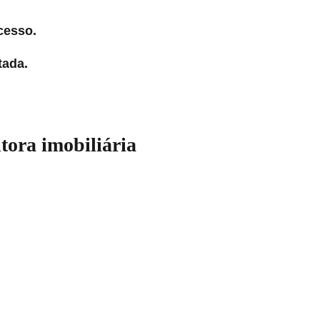
cesso.
tada.
tora imobiliária