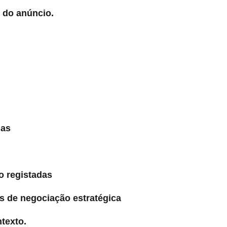
 do anúncio.
:
das
o registadas
vés de negociação estratégica
texto.