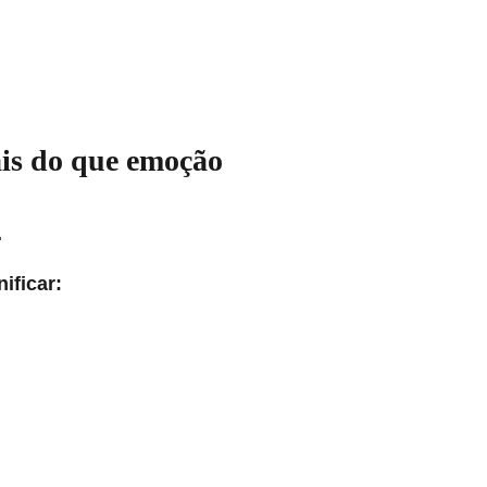
is do que emoção
.
ificar: